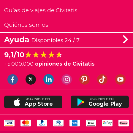
Guías de viajes de Civitatis
Quiénes somos
Ayuda
Disponibles 24 / 7
★★★★★
★★★★★
9,1/10
+
5.000.000
opiniones de Civitatis
DISPONIBLE EN
DISPONIBLE EN
App Store
Google Play