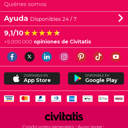
Quiénes somos
Ayuda
Disponibles 24 / 7
★★★★★
★★★★★
9,1/10
+
5.000.000
opiniones de Civitatis
DISPONIBLE EN
DISPONIBLE EN
App Store
Google Play
Condiciones generales
Aviso legal