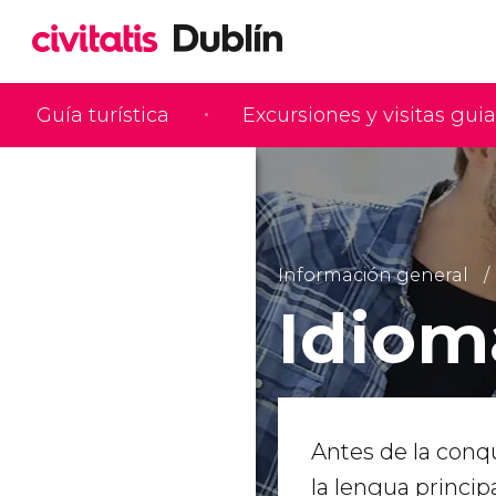
Guía turística
Excursiones y visitas gui
Información general
Idiom
Antes de la conqu
la lengua principal