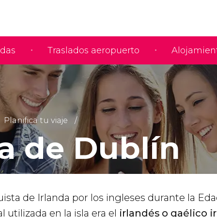
adas
Traslados aeropuerto
Alojamien
Planifica tu viaje
a de Dublín
ista de Irlanda por los ingleses durante la Ed
 utilizada en la isla era el
irlandés o gaélico i