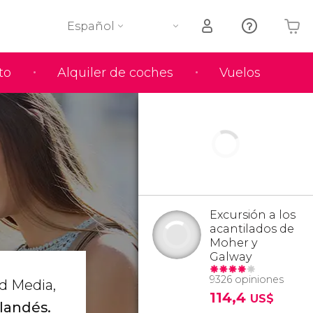
Español
to
Alquiler de coches
Vuelos
Tu carrito está vacío
Excursión a los
acantilados de
Moher y
Galway
9326 opiniones
ad Media,
114,4
US$
rlandés.