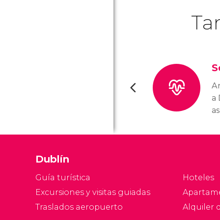
Ta
S
An
a
as
cu
c
c
Dublín
sa
co
Guía turística
Hoteles
s
Excursiones y visitas guiadas
Apartam
Traslados aeropuerto
Alquiler 