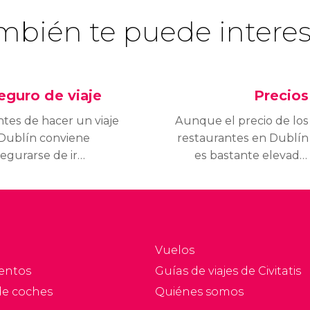
mbién te puede interes
eguro de viaje
Precios
tes de hacer un viaje
Aunque el precio de los
 Dublín conviene
restaurantes en Dublín
egurarse de ir
es bastante elevado,
bierto ante cualquier
esto se ve compensado
ontratiempo. Conoce
con las económicas
ómo funciona la
tarifas de los
nidad en Irlanda y
alojamientos en la
mpara los tipos de
ciudad, ya que es fácil
Vuelos
eguros.
encontrar un hotel en el
entos
Guías de viajes de Civitatis
centro por un precio
de coches
Quiénes somos
asequible.