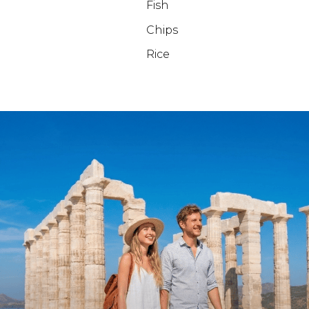
Fish
Chips
Rice