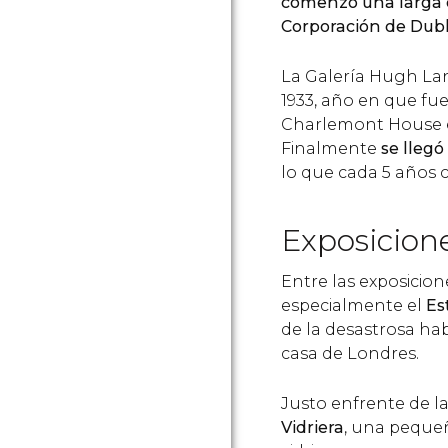
comenzó una larga di
Corporación de Dub
La Galería Hugh La
1933, año en que fue
Charlemont House e
Finalmente
se llegó
lo que cada 5 años 
Exposicion
Entre las exposicio
especialmente el
Es
de la desastrosa hab
casa de Londres.
Justo enfrente de l
Vidriera
, una pequeñ