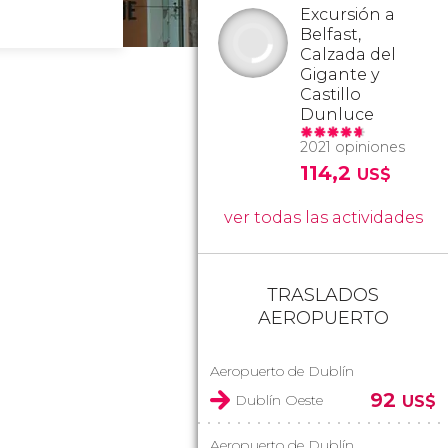
Excursión a
Belfast,
Calzada del
Gigante y
Castillo
Dunluce
2021 opiniones
114,2
US$
ver todas las actividades
TRASLADOS
AEROPUERTO
Aeropuerto de Dublín
92
Dublín Oeste
US$
Aeropuerto de Dublín