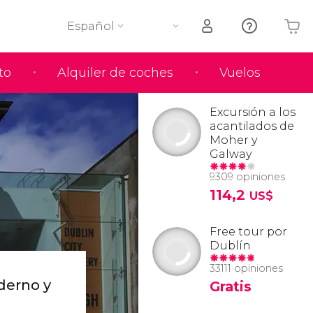
Español
to
Alquiler de coches
Vuelos
Tu carrito está vacío
Excursión a los
acantilados de
Moher y
Galway
9309 opiniones
114,2
US$
Free tour por
Dublín
33111 opiniones
derno y
Gratis