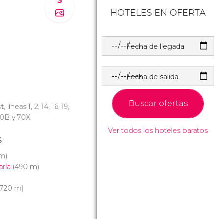
3
HOTELES EN OFERTA
Fecha de llegada
Fecha de salida
Buscar ofertas
st
, líneas 1, 2, 14, 16, 19,
70B y 70X.
Ver todos los hoteles baratos
s
m)
ría
(490 m)
720 m)