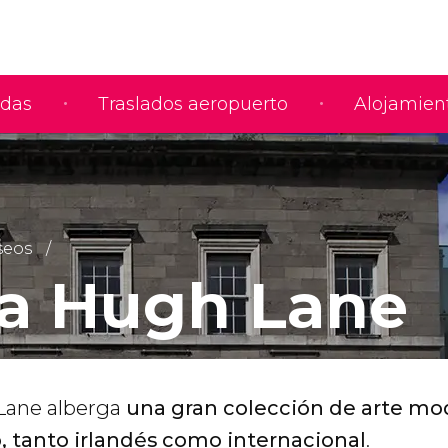
adas
Traslados aeropuerto
Alojamien
eos
ía Hugh Lane
 Lane alberga
una gran colección de arte mo
tanto irlandés como internacional
.