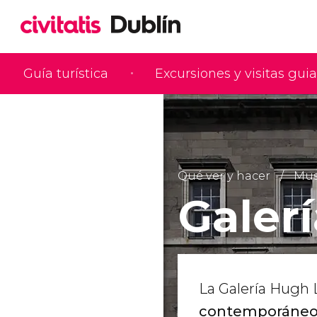
Guía turística
Excursiones y visitas gui
Qué ver y hacer
Mus
Galer
La Galería Hugh
contemporáneo, 