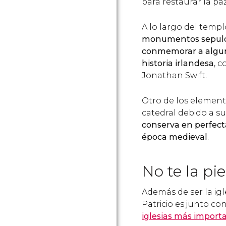
para restaurar la pa
A lo largo del temp
monumentos sepulcr
conmemorar a algun
historia irlandesa
, 
Jonathan Swift.
Otro de los elemento
catedral debido a s
conserva en perfect
época medieval
.
No te la pi
Además de ser la igl
Patricio es junto co
iglesias más import