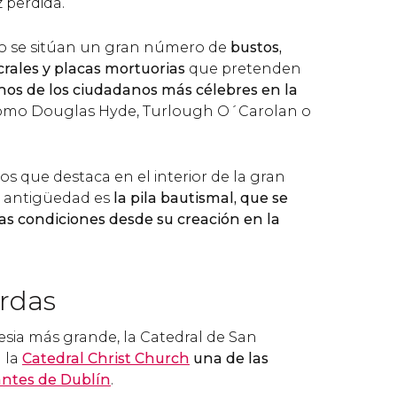
z perdida.
lo se sitúan un gran número de
bustos,
ales y placas mortuorias
que pretenden
os de los ciudadanos más célebres en la
como Douglas Hyde, Turlough O´Carolan o
s que destaca en el interior de la gran
u antigüedad es
la pila bautismal, que se
as condiciones desde su creación en la
erdas
esia más grande, la Catedral de San
n la
Catedral Christ Church
una de las
antes de Dublín
.