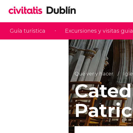
Guía turística
Excursiones y visitas gui
Qué ver y hacer
Igle
Cated
Patric