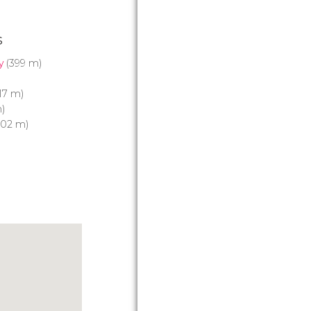
s
y
(399 m)
17 m)
)
502 m)