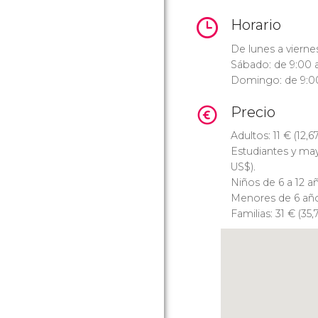
Horario
De lunes a viernes
Sábado: de 9:00 a
Domingo: de 9:00
Precio
Adultos: 11
€
(12,6
Estudiantes y ma
US$
).
Niños de 6 a 12 a
Menores de 6 años
Familias: 31
€
(35,