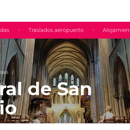
adas
Traslados aeropuerto
Alojamien
sias
ral de San
io