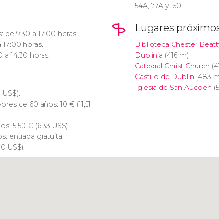
54A, 77A y 150.
Lugares próximo
: de 9:30 a 17:00 horas.
 17:00 horas.
Biblioteca Chester Beatt
 a 14:30 horas.
Dublinia
(416 m)
Catedral Christ Church
(4
Castillo de Dublín
(483 m
Iglesia de San Audoen
(
7
US$
).
yores de 60 años: 10
€
(11,51
ños: 5,50
€
(6,33
US$
).
: entrada gratuita.
70
US$
).
Pulsa para usar el mapa