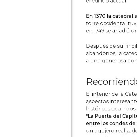
el edificio actual.
En 1370 la catedral 
torre occidental tu
en 1749 se añadió un
Después de sufrir di
abandonos, la cated
a una generosa don
Recorriend
El interior de la Cat
aspectos interesant
históricos ocurridos
"La Puerta del Capít
entre los condes de
un agujero realizad