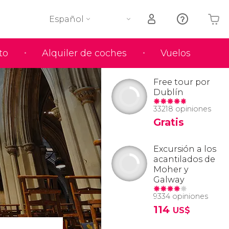
Español
to
Alquiler de coches
Vuelos
Tu carrito está vacío
Free tour por
Dublín
33218 opiniones
Gratis
Excursión a los
acantilados de
Moher y
Galway
9334 opiniones
114
US$