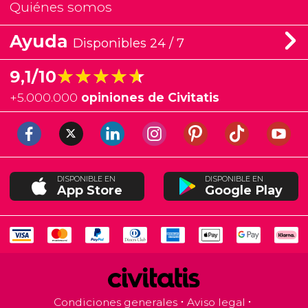
Quiénes somos
Ayuda
Disponibles 24 / 7
★★★★★
★★★★★
9,1/10
+
5.000.000
opiniones de Civitatis
DISPONIBLE EN
DISPONIBLE EN
App Store
Google Play
Condiciones generales
Aviso legal