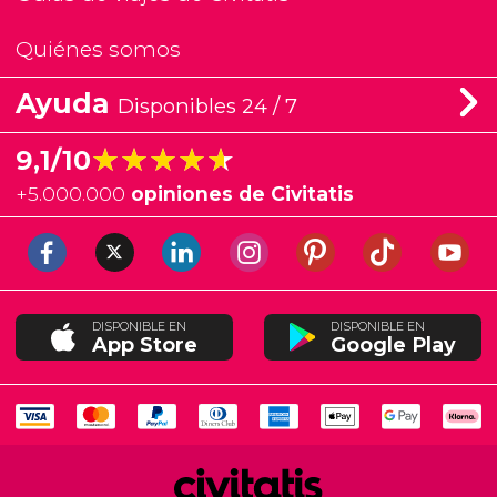
Quiénes somos
Ayuda
Disponibles 24 / 7
★★★★★
★★★★★
9,1/10
+
5.000.000
opiniones de Civitatis
DISPONIBLE EN
DISPONIBLE EN
App Store
Google Play