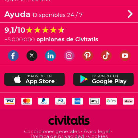
Ayuda
Disponibles 24 / 7
★★★★★
★★★★★
9,1/10
+
5.000.000
opiniones de Civitatis
DISPONIBLE EN
DISPONIBLE EN
App Store
Google Play
Condiciones generales
Aviso legal
Política de privacidad
Cookies