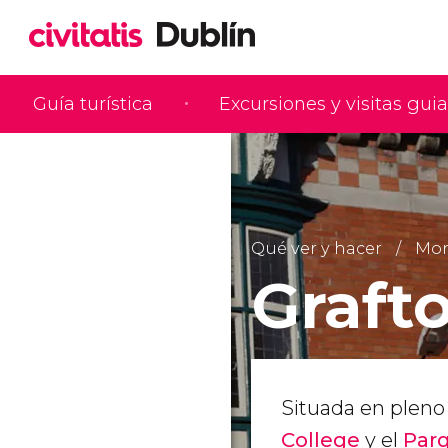
Guía turística
Excursiones y visitas gui
Qué ver y hacer
Mon
Graft
Situada en pleno
College
y el
Par