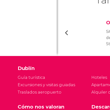
O
S
de
St
ar
c
rí
Dublín
O
m
Guía turística
Hoteles
fi
Excursiones y visitas guiadas
Apartam
St
Traslados aeropuerto
Alquiler 
Cómo nos valoran
Descar