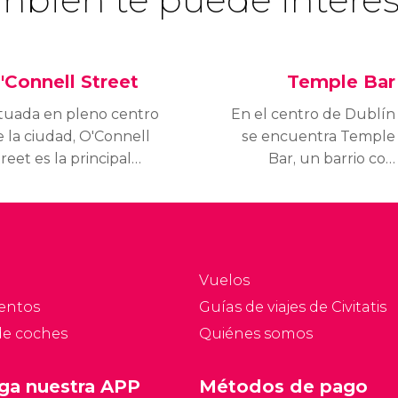
'Connell Street
Temple Bar
ituada en pleno centro
En el centro de Dublín
 la ciudad, O'Connell
se encuentra Temple
reet es la principal
Bar, un barrio con
teria de Dublín. La
mucha personalidad y
alle comienza sobre el
encanto. Este distrito
o Liffey, en el puente
está repleto de
'Connell (un puente
restaurantes y los
ás ancho que largo), y
típicos pubs irlandeses.
Vuelos
naliza en Parnell
entos
Guías de viajes de Civitatis
reet.
de coches
Quiénes somos
ga nuestra APP
Métodos de pago