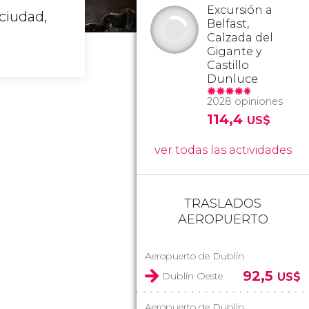
Excursión a
ciudad,
Belfast,
Calzada del
Gigante y
Castillo
Dunluce
2028 opiniones
114,4
US$
ver todas las actividades
TRASLADOS
AEROPUERTO
Aeropuerto de Dublín
92,5
Dublín Oeste
US$
Aeropuerto de Dublín