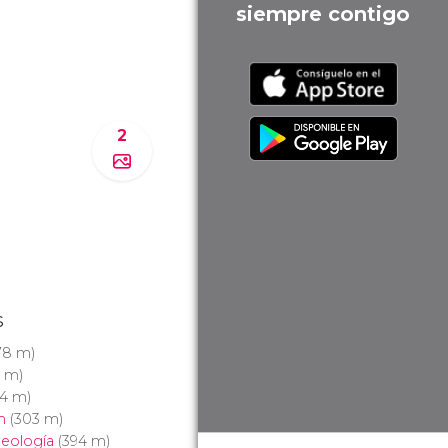
siempre contigo
2
s
78 m)
 m)
4 m)
n
(303 m)
eología
(394 m)