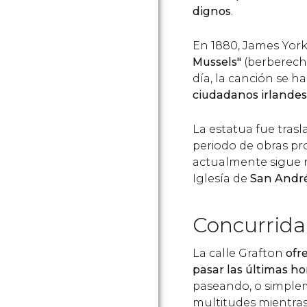
dignos
.
En 1880, James Yo
Mussels"
(berberecho
día, la canción se h
ciudadanos irlande
La estatua fue trasl
periodo de obras pr
actualmente sigue ma
Iglesía de
San Andr
Concurrida 
La calle Grafton
ofr
pasar las últimas ho
paseando, o simplem
multitudes mientras