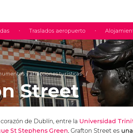
adas
Traslados aeropuerto
Alojamien
umentos y atracciones turísticas
on Street
 corazón de Dublín, entre la
Universidad Trini
que St Stephens Green
, Grafton Street es
una