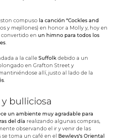
rkston compuso
la canción "Cockles and
s y mejillones) en honor a Molly y, hoy en
a convertido en
un himno para todos los
ses
.
adada a la calle
Suffolk
debido a un
olongado en Grafton Street y
ntiniéndose allí, justo al lado de la
és
.
y bulliciosa
ece un ambiente muy agradable para
ras del día
realizando algunas compras,
ente observando el ir y venir de las
 se toma un café en el
Bewleys's Oriental