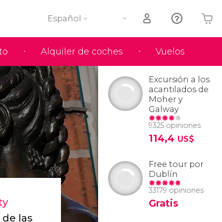
Español
to
Alquiler de coches
Vuelos
Tu carrito está vacío
Excursión a los
acantilados de
Moher y
Galway
9325 opiniones
114,4
US$
Free tour por
Dublín
33179 opiniones
ty
Gratis
 de las