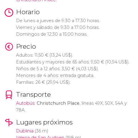
Horario
De lunes a jueves de 9:30 a 17:30 horas.
Viernes y sábado de 9:30 a 17:00 horas.
Domingos de 12:30 a 15:00 horas.
Precio
Adultos: 11,50
€
(13,24
US$
).
Estudiantes y mayores de 65 años: 9,50
€
(10,94
US$
).
Niños de 5 a 12 años: 3,50
€
(4,03
US$
).
Menores de 4 años: entrada gratuita.
Familias: 26
€
(29,94
US$
).
Transporte
Autobús
:
Christchurch Place
, líneas 49X, 50X, 54A y
78A.
Lugares próximos
Dublinia
(36 m)
Iglesia de San Audoen
(198 m)