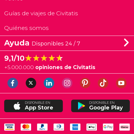
Guías de viajes de Civitatis
Quiénes somos
Ayuda
Disponibles 24 / 7
★★★★★
★★★★★
9,1/10
+
5.000.000
opiniones de Civitatis
DISPONIBLE EN
DISPONIBLE EN
App Store
Google Play