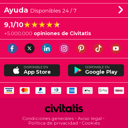
Ayuda
Disponibles 24 / 7
★★★★★
★★★★★
9,1/10
+
5.000.000
opiniones de Civitatis
DISPONIBLE EN
DISPONIBLE EN
App Store
Google Play
Condiciones generales
Aviso legal
Política de privacidad
Cookies