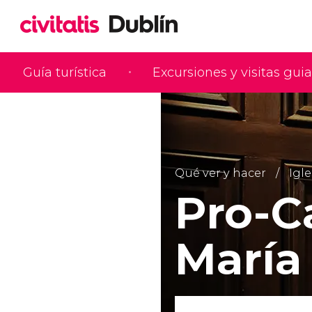
Guía turística
Excursiones y visitas gui
Qué ver y hacer
Igle
Pro-C
María