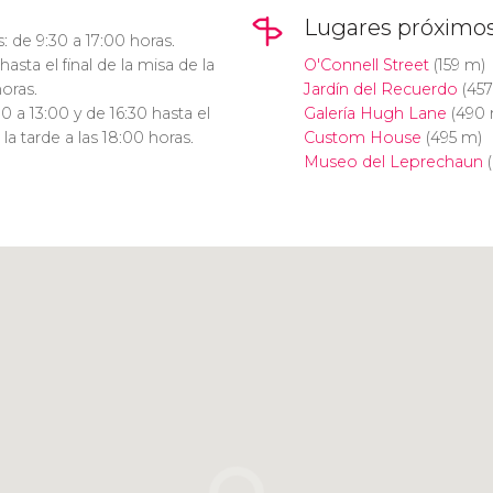
Lugares próximo
: de 9:30 a 17:00 horas.
asta el final de la misa de la
O'Connell Street
(159 m)
horas.
Jardín del Recuerdo
(457
 a 13:00 y de 16:30 hasta el
Galería Hugh Lane
(490 
 la tarde a las 18:00 horas.
Custom House
(495 m)
Museo del Leprechaun
(
Pulsa para usar el mapa