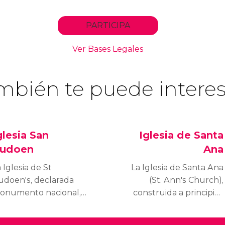
mbién te puede interes
glesia San
Iglesia de Santa
udoen
Ana
 Iglesia de St
La Iglesia de Santa Ana
udoen's, declarada
(St. Ann's Church),
onumento nacional,
construida a principios
e construida entre 1181
del siglo XVIII, se ha
1212 y es una de las
convertido en una de las