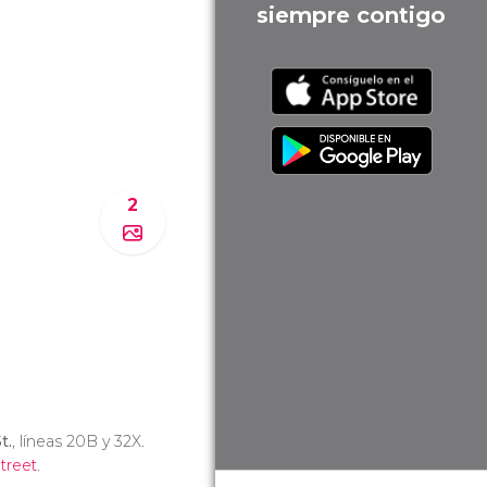
siempre contigo
2
t.
, líneas 20B y 32X.
treet
.