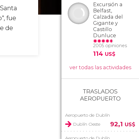
Excursión a
 Santa
Belfast,
Calzada del
", fue
Gigante y
se de
Castillo
Dunluce
2005 opiniones
114
US$
ver todas las actividades
TRASLADOS
AEROPUERTO
Aeropuerto de Dublín
92,1
Dublín Oeste
US$
Aeropuerto de Dublín