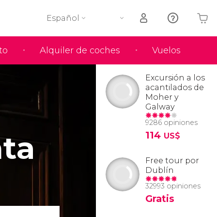
Español
to
Alquiler de coches
Vuelos
Tu carrito está vacío
Excursión a los
acantilados de
Moher y
Galway
9286 opiniones
nta
114
US$
Free tour por
Dublín
32993 opiniones
Gratis