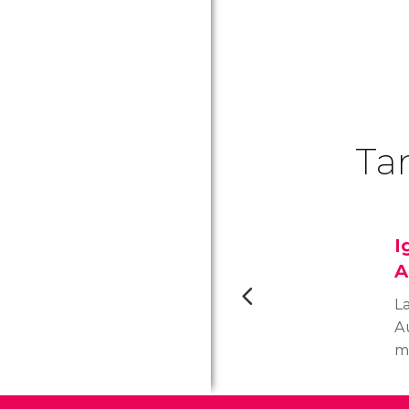
Ta
I
A
La
A
m
fu
y 