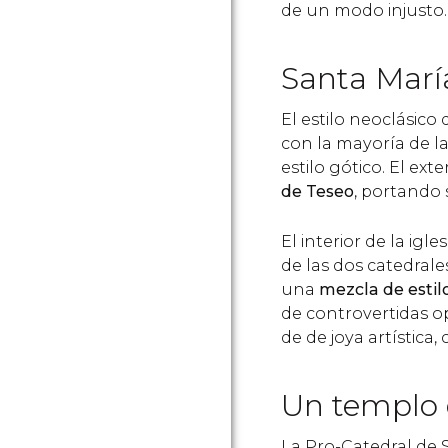
de un modo injusto.
Santa María
El estilo neoclásico
con la mayoría de la
estilo gótico. El exte
de Teseo
, portando
El interior de la ig
de las dos catedrales
una
mezcla de estil
de controvertidas o
de de joya artístic
Un templo 
La Pro-Catedral de 