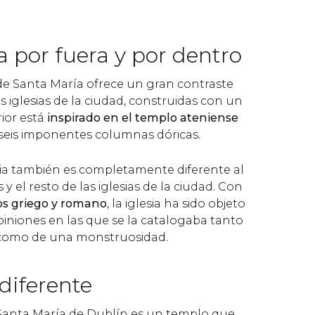
 por fuera y por dentro
 de Santa María ofrece un gran contraste
s iglesias de la ciudad, construidas con un
rior está
inspirado en el templo ateniense
 seis imponentes columnas dóricas.
lesia también es completamente diferente al
 y el resto de las iglesias de la ciudad. Con
os griego y romano
, la iglesia ha sido objeto
piniones en las que se la catalogaba tanto
a, como de una monstruosidad.
diferente
Santa María de Dublín es un templo que