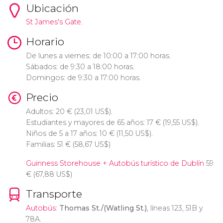
Ubicación
St James's Gate.
Horario
De lunes a viernes: de 10:00 a 17:00 horas.
Sábados: de 9:30 a 18:00 horas.
Domingos: de 9:30 a 17:00 horas.
Precio
Adultos: 20
€
(23,01
US$
).
Estudiantes y mayores de 65 años: 17
€
(19,55
US$
).
Niños de 5 a 17 años: 10
€
(11,50
US$
).
Familias: 51
€
(58,67
US$
)
Guinness Storehouse + Autobús turístico de Dublín
59
€
(67,88
US$
)
Transporte
Autobús
:
Thomas St./(Watling St.)
, líneas 123, 51B y
78A.