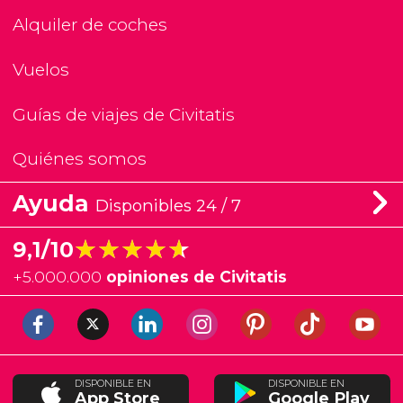
Alquiler de coches
Vuelos
Guías de viajes de Civitatis
Quiénes somos
Ayuda
Disponibles 24 / 7
★★★★★
★★★★★
9,1/10
+
5.000.000
opiniones de Civitatis
DISPONIBLE EN
DISPONIBLE EN
App Store
Google Play