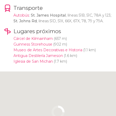
Transporte
Autobús
:
St. James Hospital
, líneas 51B, 51C, 78A y 123;
St. Johns Rd
, líneas 51D, 51X, 66X, 67X, 78, 79 y 79A.
Lugares próximos
Cárcel de Kilmainham
(657 m)
Guinness Storehouse
(902 m)
Museo de Artes Decorativas e Historia
(1.1 km)
Antigua Destilería Jameson
(1.6 km)
Iglesia de San Michan
(1.7 km)
Pulsa para usar el mapa