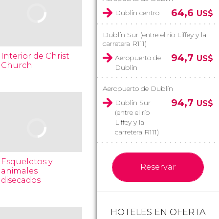
64,6
Dublín centro
US$
Dublín Sur (entre el río Liffey y la
carretera R111)
Interior de Christ
94,7
Aeropuerto de
US$
Church
Dublín
Aeropuerto de Dublín
94,7
Dublín Sur
US$
(entre el río
Liffey y la
carretera R111)
Esqueletos y
Reservar
animales
disecados
HOTELES EN OFERTA