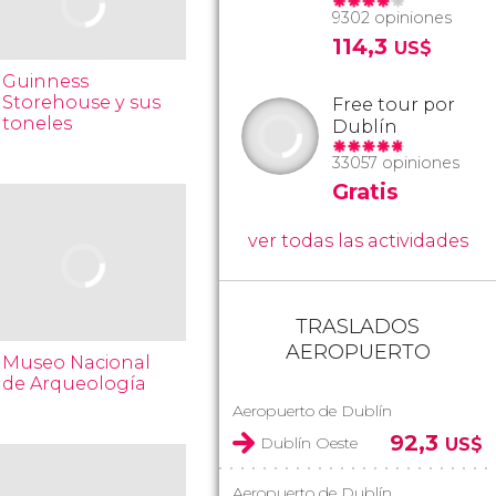
9302 opiniones
114,3
US$
Guinness
Storehouse y sus
Free tour por
toneles
Dublín
33057 opiniones
Gratis
ver todas las actividades
TRASLADOS
AEROPUERTO
Museo Nacional
de Arqueología
Aeropuerto de Dublín
92,3
Dublín Oeste
US$
Aeropuerto de Dublín