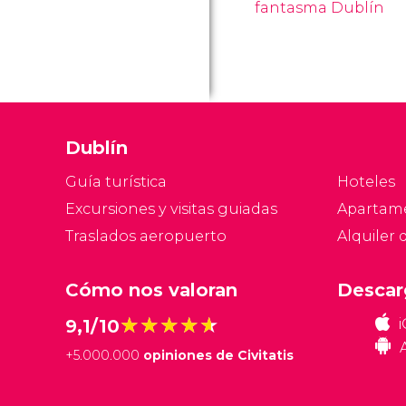
fantasma Dublín
Dublín
Guía turística
Hoteles
Excursiones y visitas guiadas
Apartam
Traslados aeropuerto
Alquiler 
Cómo nos valoran
Descar
★★★★★
★★★★★
9,1/10
+
5.000.000
opiniones de Civitatis