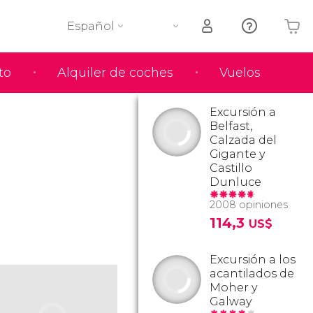
Español
to
Alquiler de coches
Vuelos
Tu carrito está vacío
Excursión a
Belfast,
Calzada del
Gigante y
Castillo
Dunluce
2008 opiniones
114,3
US$
Excursión a los
acantilados de
Moher y
Galway