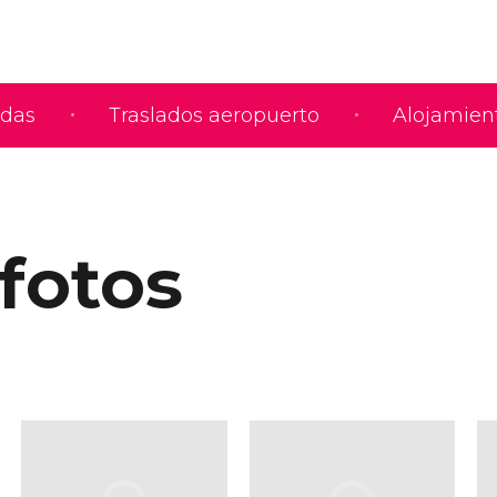
adas
Traslados aeropuerto
Alojamien
 fotos