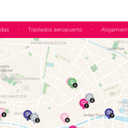
adas
Traslados aeropuerto
Alojamien