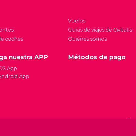
sobre la capital, qué ver
y qué hacer.
Vuelos
entos
Guías de viajes de Civitatis
de coches
Quiénes somos
ga nuestra APP
Métodos de pago
iOS App
Android App
Condiciones gen