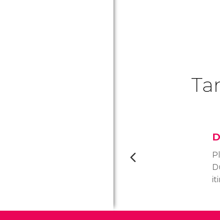
Ta
D
Pl
D
it
c
c