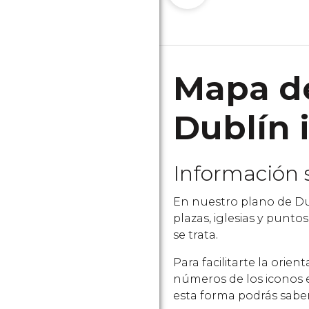
Mapa de
Dublín 
Información 
En nuestro plano de Dub
plazas, iglesias y punt
se trata.
Para facilitarte la orie
números de los iconos e
esta forma podrás saber