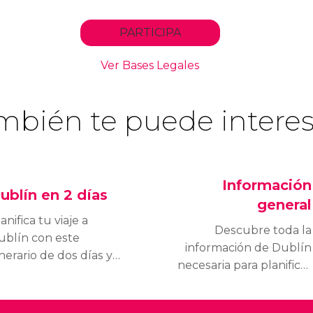
mbién te puede interes
Información
ublín en 2 días
general
anifica tu viaje a
Descubre toda la
ublín con este
información de Dublín
inerario de dos días y
necesaria para planificar
onoce lo mejor de esta
un viaje: su historia, su
iudad encantadora.
cultura, información útil