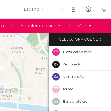
Español
Tu carrito está vacío
to
Alquiler de coches
Vuelos
SELECCIONA QUÉ VER
Plaza, calle o zona
Aeropuerto
Visita turistíca
Museo
Edificio religioso