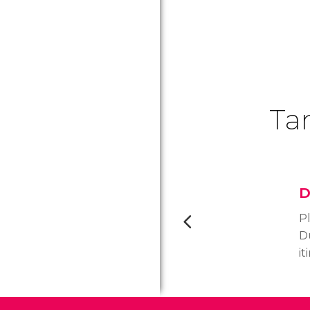
Ta
D
Pl
D
it
c
c