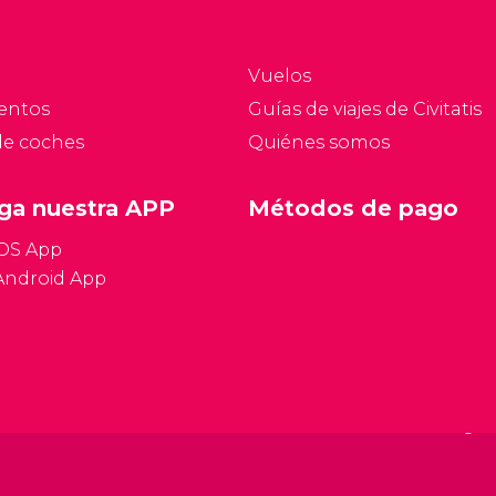
sobre la capital, qué ver
y qué hacer.
Vuelos
entos
Guías de viajes de Civitatis
de coches
Quiénes somos
ga nuestra APP
Métodos de pago
iOS App
Android App
Condiciones gen