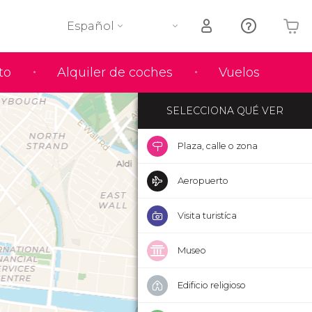
Español
Tu carrito está vacío
to
Alquiler de coches
Vuelos
SELECCIONA QUÉ VER
Plaza, calle o zona
Aeropuerto
Visita turistíca
Museo
Edificio religioso