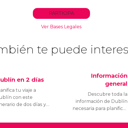
mbién te puede interes
Información
ublín en 2 días
general
anifica tu viaje a
Descubre toda la
ublín con este
información de Dublín
inerario de dos días y
necesaria para planificar
onoce lo mejor de esta
un viaje: su historia, su
iudad encantadora.
cultura, información útil