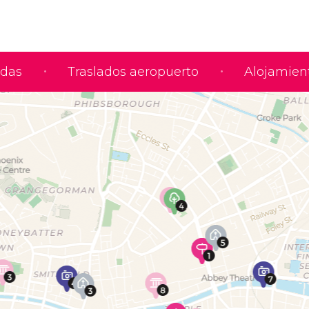
adas
Traslados aeropuerto
Alojamien