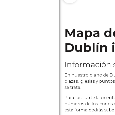
Mapa de
Dublín 
Información 
En nuestro plano de Dub
plazas, iglesias y punt
se trata.
Para facilitarte la orie
números de los iconos e
esta forma podrás saber